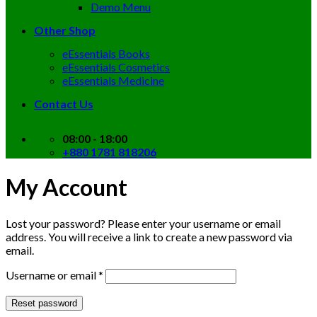
Demo Menu
Other Shop
eEssentials Books
eEssentials Cosmetics
eEssentials Medicine
Contact Us
08:00 - 18:00
+880 1781 818206
My Account
Lost your password? Please enter your username or email
address. You will receive a link to create a new password via
email.
Required
Username or email
*
Reset password