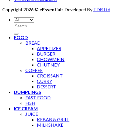
Copyright 2026 ©
eEssentials
Developed By
TDR Ltd
Search
for:
FOOD
BREAD
APPETIZER
BURGER
CHOWMEIN
CHUTNEY
COFFEE
CROISSANT
CURRY
DESSERT
DUMPLINGS
FAST FOOD
FISH
ICE CREAM
JUICE
KEBAB & GRILL
MILKSHAKE