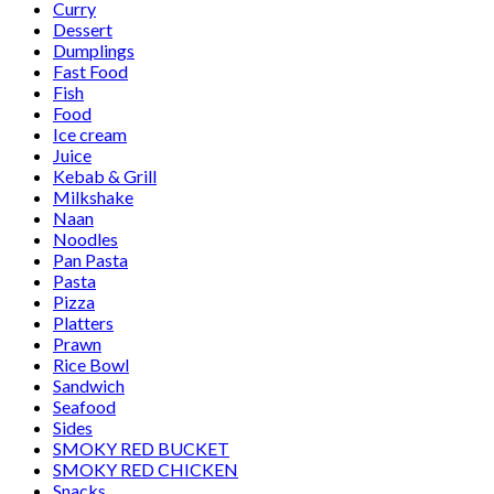
Curry
Dessert
Dumplings
Fast Food
Fish
Food
Ice cream
Juice
Kebab & Grill
Milkshake
Naan
Noodles
Pan Pasta
Pasta
Pizza
Platters
Prawn
Rice Bowl
Sandwich
Seafood
Sides
SMOKY RED BUCKET
SMOKY RED CHICKEN
Snacks