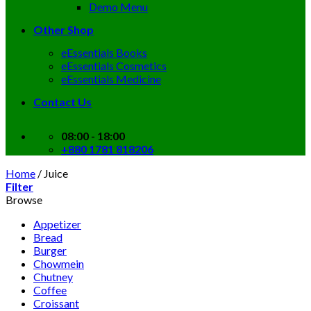
Demo Menu
Other Shop
eEssentials Books
eEssentials Cosmetics
eEssentials Medicine
Contact Us
08:00 - 18:00
+880 1781 818206
Home
/
Juice
Filter
Browse
Appetizer
Bread
Burger
Chowmein
Chutney
Coffee
Croissant