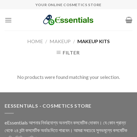
Skip
YOUR ONLINE COSMETICS STORE
to
content
HOME
/
MAKEUP
/
MAKEUP KITS
FILTER
No products were found matching your selection.
EESSENTIALS - COSMETICS STORE
eEssentials আপনার নির্ভরযোগ্য অনলাইন কসমেটিক দোকান। যে কোন প্রান্ত
থেকে ২৪ ঘন্টা কসমেটিক অর্ডার দিতে পারবেন। আমরা সবচেয়ে সুলভমূল্যে কসমেটিক