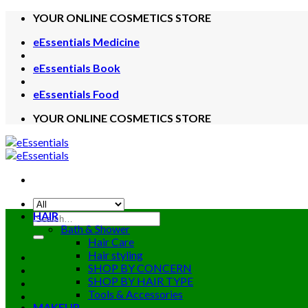
Skip
YOUR ONLINE COSMETICS STORE
to
eEssentials Medicine
content
eEssentials Book
eEssentials Food
YOUR ONLINE COSMETICS STORE
HAIR
Search
Bath & Shower
for:
Hair Care
Hair styling
SHOP BY CONCERN
SHOP BY HAIR TYPE
Tools & Accessories
MAKEUP