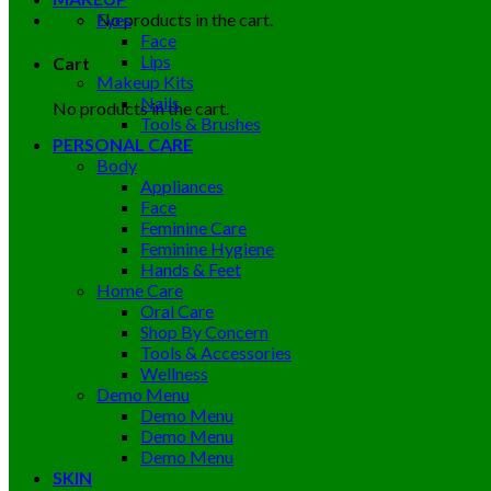
No products in the cart.
Eyes
Face
Lips
Cart
Makeup Kits
Nails
No products in the cart.
Tools & Brushes
PERSONAL CARE
Body
Appliances
Face
Feminine Care
Feminine Hygiene
Hands & Feet
Home Care
Oral Care
Shop By Concern
Tools & Accessories
Wellness
Demo Menu
Demo Menu
Demo Menu
Demo Menu
SKIN