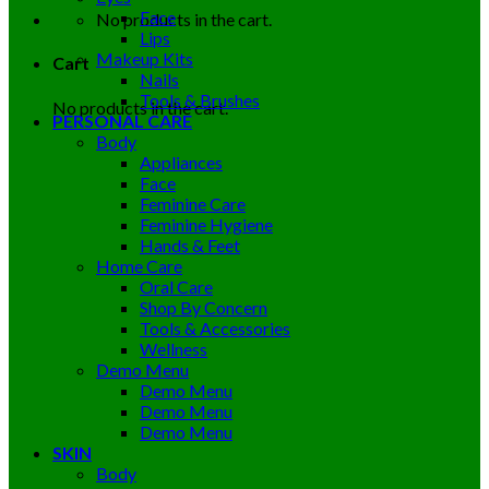
Face
No products in the cart.
Lips
Makeup Kits
Cart
Nails
Tools & Brushes
No products in the cart.
PERSONAL CARE
Body
Appliances
Face
Feminine Care
Feminine Hygiene
Hands & Feet
Home Care
Oral Care
Shop By Concern
Tools & Accessories
Wellness
Demo Menu
Demo Menu
Demo Menu
Demo Menu
SKIN
Body