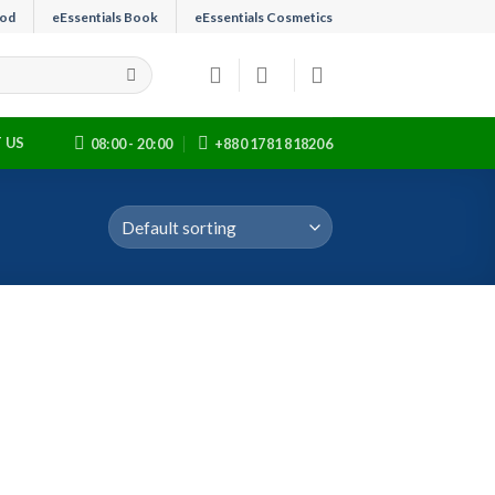
ood
eEssentials Book
eEssentials Cosmetics
 US
08:00 - 20:00
+880 1781 818206