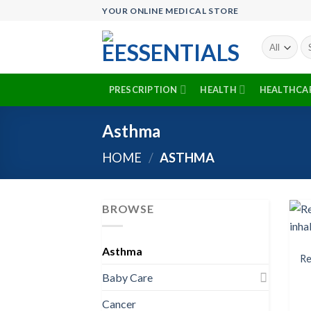
Skip
YOUR ONLINE MEDICAL STORE
to
content
Se
fo
PRESCRIPTION
HEALTH
HEALTHCA
Asthma
HOME
/
ASTHMA
BROWSE
Asthma
Re
Baby Care
Cancer