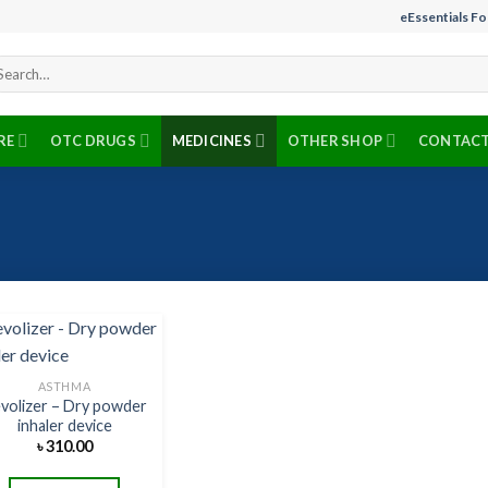
eEssentials F
arch
r:
RE
OTC DRUGS
MEDICINES
OTHER SHOP
CONTACT
ASTHMA
volizer – Dry powder
Add to
inhaler device
wishlist
৳
310.00