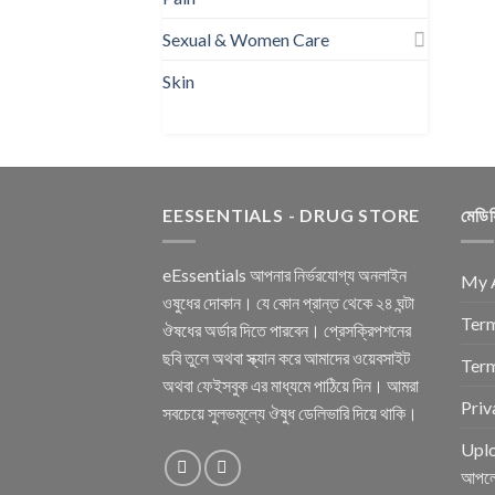
Sexual & Women Care
Skin
EESSENTIALS - DRUG STORE
মেডি
eEssentials আপনার নির্ভরযোগ্য অনলাইন
My 
ওষুধের দোকান। যে কোন প্রান্ত থেকে ২৪ ঘন্টা
Term
ঔষধের অর্ডার দিতে পারবেন। প্রেসক্রিপশনের
ছবি তুলে অথবা স্ক্যান করে আমাদের ওয়েবসাইট
Term
অথবা ফেইসবুক এর মাধ্যমে পাঠিয়ে দিন। আমরা
Priv
সবচেয়ে সুলভমূল্যে ঔষুধ ডেলিভারি দিয়ে থাকি।
Uplo
আপল