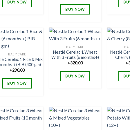
BUY NOW
BU
BUY NOW
BABY CARE
BA
Nestlé Cerelac 1 Wheat
Nestlé Cer
Add to
Add to
BABY CARE
With 3 Fruits (6 months+)
Cherry 
wishlist
wishlist
lé Cerelac 1 Rice & Milk
৳
320.00
৳
months +) BIB (400 gm)
৳
290.00
BUY NOW
BU
BUY NOW