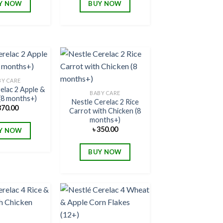
Y NOW
BUY NOW
BY CARE
elac 2 Apple &
Add to
Add to
BABY CARE
(8 months+)
wishlist
wishlist
Nestle Cerelac 2 Rice
370.00
Carrot with Chicken (8
months+)
৳
350.00
Y NOW
BUY NOW