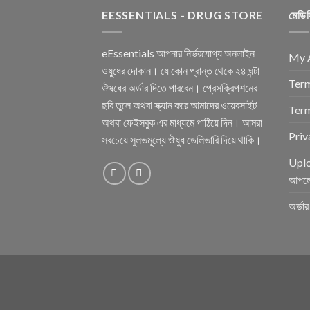
EESSENTIALS - DRUG STORE
মেডি
eEssentials আপনার নির্ভরযোগ্য অনলাইন
My 
ওষুধের দোকান। যে কোন প্রান্ত থেকে ২৪ ঘন্টা
Term
ঔষধের অর্ডার দিতে পারবেন। প্রেসক্রিপশনের
ছবি তুলে অথবা স্ক্যান করে আমাদের ওয়েবসাইট
Term
অথবা ফেইসবুক এর মাধ্যমে পাঠিয়ে দিন। আমরা
Priv
সবচেয়ে সুলভমূল্যে ঔষুধ ডেলিভারি দিয়ে থাকি।
Uplo
আপল
অর্ডা