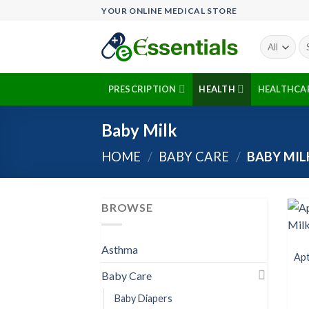
Skip
YOUR ONLINE MEDICAL STORE
to
content
Se
fo
PRESCRIPTION
HEALTH
HEALTHCA
Baby Milk
HOME
/
BABY CARE
/
BABY MIL
BROWSE
Asthma
Apt
Baby Care
Baby Diapers