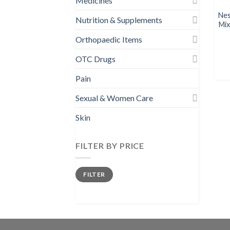
Medicines
Nes
Nutrition & Supplements
Mix
Orthopaedic Items
OTC Drugs
Pain
Sexual & Women Care
Skin
FILTER BY PRICE
Min
Max
FILTER
price
price