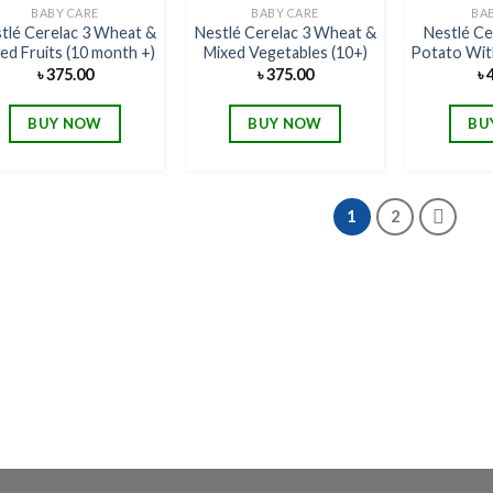
Add to
Add to
BABY CARE
BABY CARE
BA
wishlist
wishlist
tlé Cerelac 3 Wheat &
Nestlé Cerelac 3 Wheat &
Nestlé Ce
ed Fruits (10 month +)
Mixed Vegetables (10+)
Potato Wit
৳
375.00
৳
375.00
৳
BUY NOW
BUY NOW
BU
1
2