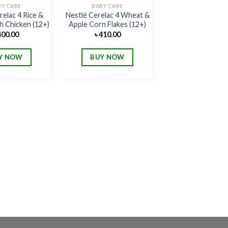
Add to
Add to
BY CARE
BABY CARE
wishlist
wishlist
relac 4 Rice &
Nestlé Cerelac 4 Wheat &
h Chicken (12+)
Apple Corn Flakes (12+)
400.00
৳
410.00
Y NOW
BUY NOW