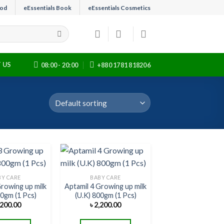
ood
eEssentials Book
eEssentials Cosmetics
 US
08:00 - 20:00
+880 1781 818206
BY CARE
BABY CARE
Growing up milk
Aptamil 4 Growing up milk
Add to
Add to
00gm (1 Pcs)
(U.K) 800gm (1 Pcs)
wishlist
wishlist
,200.00
৳
2,200.00