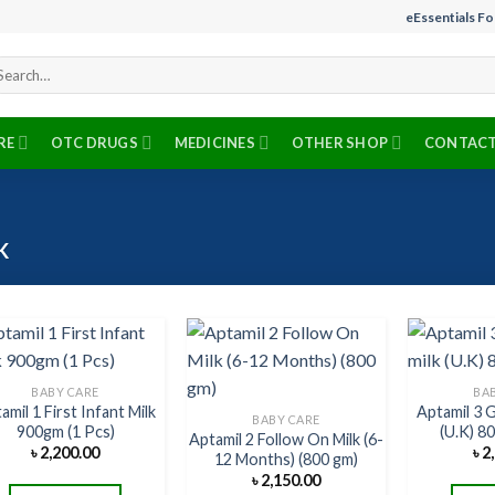
eEssentials F
arch
r:
RE
OTC DRUGS
MEDICINES
OTHER SHOP
CONTACT
K
BABY CARE
BA
amil 1 First Infant Milk
Aptamil 3 
Add to
Add to
BABY CARE
900gm (1 Pcs)
(U.K) 8
wishlist
wishlist
Aptamil 2 Follow On Milk (6-
৳
2,200.00
৳
2
12 Months) (800 gm)
৳
2,150.00