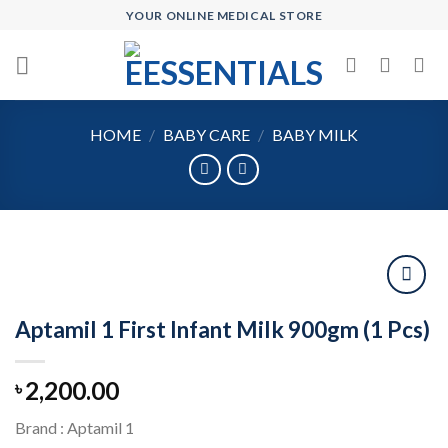
Skip
YOUR ONLINE MEDICAL STORE
to
content
HOME
/
BABY CARE
/
BABY MILK
Aptamil 1 First Infant Milk 900gm (1 Pcs)
Add to
wishlist
2,200.00
৳
Brand : Aptamil 1