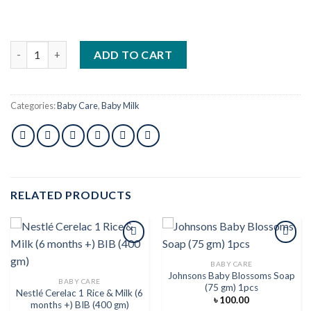
Aptamil 1 First Infant Milk 900gm (1 Pcs) quantity
ADD TO CART
Categories:
Baby Care
,
Baby Milk
RELATED PRODUCTS
BABY CARE
Johnsons Baby Blossoms Soap
Add to
Add to
BABY CARE
(75 gm) 1pcs
wishlist
wishlist
Nestlé Cerelac 1 Rice & Milk (6
৳
100.00
months +) BIB (400 gm)