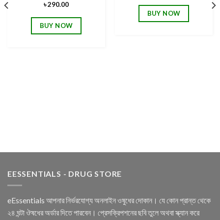
৳
290.00
BUY NOW
BUY NOW
EESSENTIALS - DRUG STORE
eEssentials আপনার নির্ভরযোগ্য অনলাইন ওষুধের দোকান। যে কোন প্রান্ত থেকে
২৪ ঘন্টা ঔষধের অর্ডার দিতে পারবেন। প্রেসক্রিপশনের ছবি তুলে অথবা স্ক্যান করে