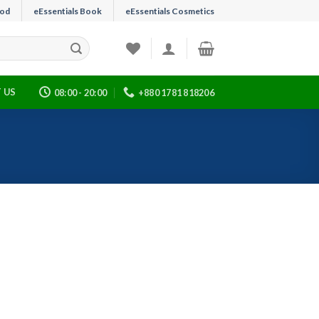
ood
eEssentials Book
eEssentials Cosmetics
 US
08:00 - 20:00
+880 1781 818206