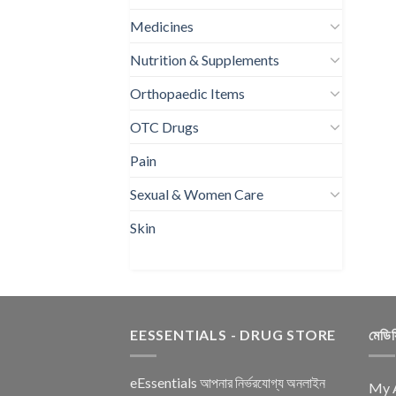
Medicines
Nutrition & Supplements
Orthopaedic Items
OTC Drugs
Pain
Sexual & Women Care
Skin
EESSENTIALS - DRUG STORE
মেডি
eEssentials আপনার নির্ভরযোগ্য অনলাইন
My 