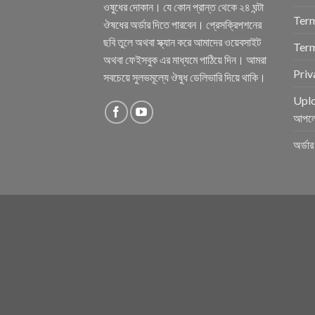
ওষুধের দোকান। যে কোন প্রান্ত থেকে ২৪ ঘন্টা
Term
ঔষধের অর্ডার দিতে পারবেন। প্রেসক্রিপশনের
ছবি তুলে অথবা স্ক্যান করে আমাদের ওয়েবসাইট
Term
অথবা ফেইসবুক এর মাধ্যমে পাঠিয়ে দিন। আমরা
Priv
সবচেয়ে সুলভমূল্যে ঔষুধ ডেলিভারি দিয়ে থাকি।
Uplo
আপল
অর্ডা