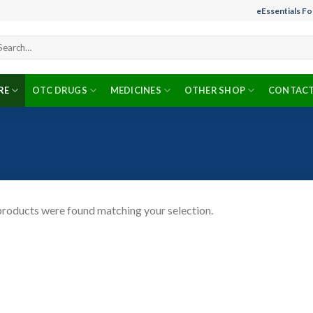
eEssentials F
arch
r:
RE
OTC DRUGS
MEDICINES
OTHER SHOP
CONTACT
roducts were found matching your selection.