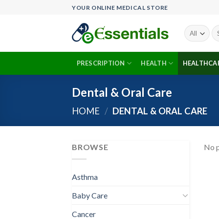
Skip
YOUR ONLINE MEDICAL STORE
to
content
Se
fo
PRESCRIPTION
HEALTH
HEALTHCA
Dental & Oral Care
HOME
/
DENTAL & ORAL CARE
BROWSE
No p
Asthma
Baby Care
Cancer