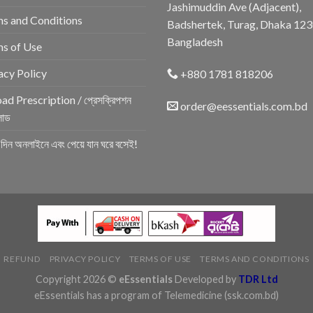
Jashimuddin Ave (Adjacent),
s and Conditions
Badshertek, Turag, Dhaka 123
Bangladesh
s of Use
acy Policy
+880 1781 818206
ad Prescription / প্রেসক্রিপশন
order@eessentials.com.bd
োড
র দিন অনলাইনে এবং পেয়ে যান ঘরে বসেই!
REFUND
PRIVACY POLICY
TERMS OF USE
TERMS AND CONDITIONS
Copyright 2026 ©
eEssentials
Developed by
TDR Ltd
eEssentials has a program of Telemedicine
(ssk.com.bd)