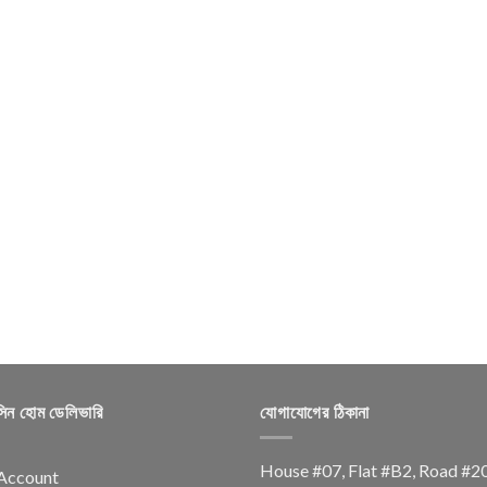
সিন হোম ডেলিভারি
যোগাযোগের ঠিকানা
House #07, Flat #B2, Road #2
Account