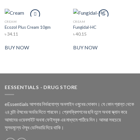
CREAM
CREAM
Ecozol Plus Cream 10gm
Fungidal-HC
Add to wishlist
Add to wishlist
৳
34.11
৳
40.15
BUY NOW
BUY NOW
EESSENTIALS - DRUG STORE
eEssentials আপনার নির্ভরযোগ্য অনলাইন ওষুধের দোকান। যে কোন প্রান্ত থেকে
২৪ ঘন্টা ঔষধের অর্ডার দিতে পারবেন। প্রেসক্রিপশনের ছবি তুলে অথবা স্ক্যান করে
আমাদের ওয়েবসাইট অথবা ফেইসবুক এর মাধ্যমে পাঠিয়ে দিন। আমরা সবচেয়ে
সুলভমূল্যে ঔষুধ ডেলিভারি দিয়ে থাকি।