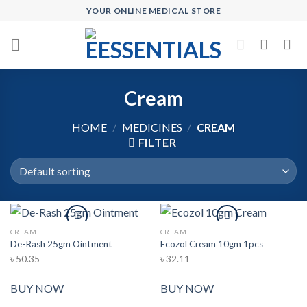
Skip
YOUR ONLINE MEDICAL STORE
to
content
Cream
HOME
/
MEDICINES
/
CREAM
FILTER
CREAM
CREAM
De-Rash 25gm Ointment
Ecozol Cream 10gm 1pcs
Add to wishlist
Add to wishlist
৳
50.35
৳
32.11
BUY NOW
BUY NOW