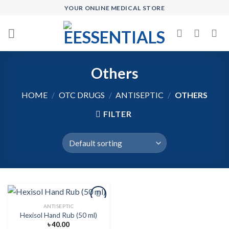
Skip
YOUR ONLINE MEDICAL STORE
to
content
Others
HOME
/
OTC DRUGS
/
ANTISEPTIC
/
OTHERS
FILTER
ANTISEPTIC
Hexisol Hand Rub (50 ml)
৳
40.00
Add to