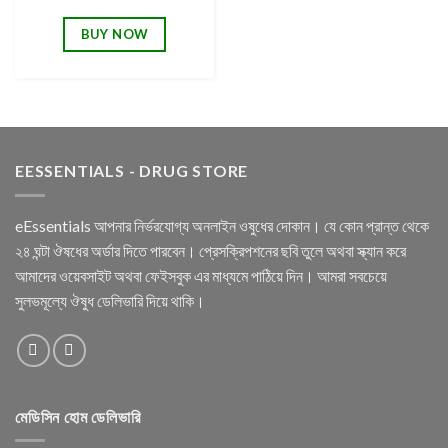
wishlist
BUY NOW
EESSENTIALS - DRUG STORE
eEssentials আপনার নির্ভরযোগ্য অনলাইন ওষুধের দোকান। যে কোন প্রান্ত থেকে
২৪ ঘন্টা ঔষধের অর্ডার দিতে পারবেন। প্রেসক্রিপশনের ছবি তুলে অথবা স্ক্যান করে
আমাদের ওয়েবসাইট অথবা ফেইসবুক এর মাধ্যমে পাঠিয়ে দিন। আমরা সবচেয়ে
সুলভমূল্যে ঔষুধ ডেলিভারি দিয়ে থাকি।
মেডিসিন হোম ডেলিভারি