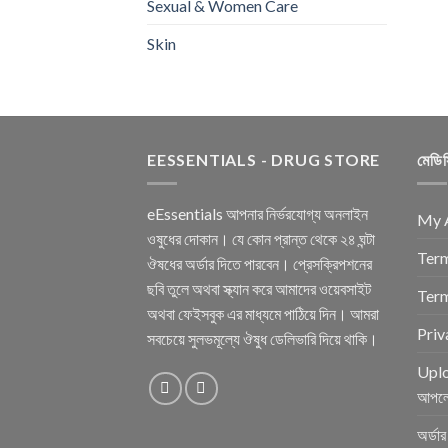
Sexual & Women Care
Skin
EESSENTIALS - DRUG STORE
মেডি
eEssentials আপনার নির্ভরযোগ্য অনলাইন
My 
ওষুধের দোকান। যে কোন প্রান্ত থেকে ২৪ ঘন্টা
Term
ঔষধের অর্ডার দিতে পারবেন। প্রেসক্রিপশনের
ছবি তুলে অথবা স্ক্যান করে আমাদের ওয়েবসাইট
Term
অথবা ফেইসবুক এর মাধ্যমে পাঠিয়ে দিন। আমরা
Priv
সবচেয়ে সুলভমূল্যে ঔষুধ ডেলিভারি দিয়ে থাকি।
Uplo
আপল
অর্ডা