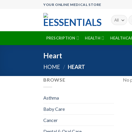
Skip
YOUR ONLINE MEDICAL STORE
to
content
Se
fo
PRESCRIPTION
HEALTH
HEALTHCA
Heart
HOME
/
HEART
BROWSE
No p
Asthma
Baby Care
Cancer
Dental & Oral Care