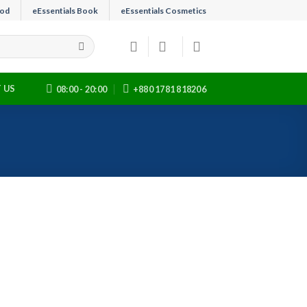
ood
eEssentials Book
eEssentials Cosmetics
 US
08:00 - 20:00
+880 1781 818206