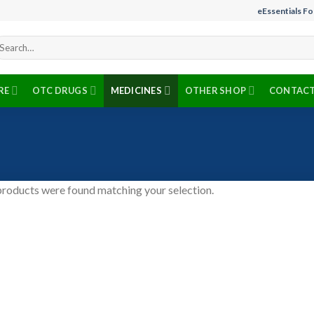
eEssentials F
arch
r:
RE
OTC DRUGS
MEDICINES
OTHER SHOP
CONTACT
roducts were found matching your selection.