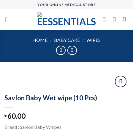
Skip
YOUR ONLINE MEDICAL STORE
to
content
HOME
/
BABY CARE
/
WIPES
Savlon Baby Wet wipe (10 Pcs)
Add to
wishlist
60.00
৳
Brand : Savlon Baby Whipes