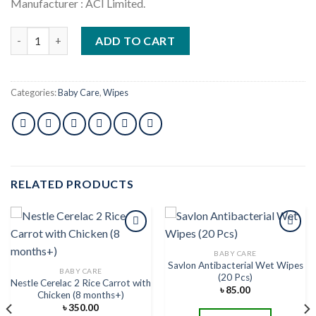
Manufacturer : ACI Limited.
Savlon Baby Wet wipe (10 Pcs) quantity
ADD TO CART
Categories:
Baby Care
,
Wipes
RELATED PRODUCTS
BABY CARE
Savlon Antibacterial Wet Wipes
Add to
Add to
BABY CARE
(20 Pcs)
wishlist
wishlist
Nestle Cerelac 2 Rice Carrot with
৳
85.00
Chicken (8 months+)
৳
350.00