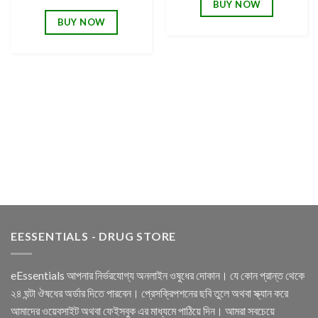
BUY NOW
BUY NOW
EESSENTIALS - DRUG STORE
eEssentials আপনার নির্ভরযোগ্য অনলাইন ওষুধের দোকান। যে কোন প্রান্ত থেকে
২৪ ঘন্টা ঔষধের অর্ডার দিতে পারবেন। প্রেসক্রিপশনের ছবি তুলে অথবা স্ক্যান করে
আমাদের ওয়েবসাইট অথবা ফেইসবুক এর মাধ্যমে পাঠিয়ে দিন। আমরা সবচেয়ে