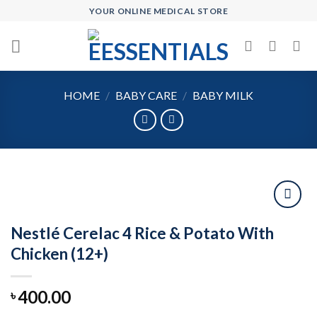
Skip
YOUR ONLINE MEDICAL STORE
to
content
HOME
/
BABY CARE
/
BABY MILK
Nestlé Cerelac 4 Rice & Potato With
Add to
Chicken (12+)
wishlist
400.00
৳