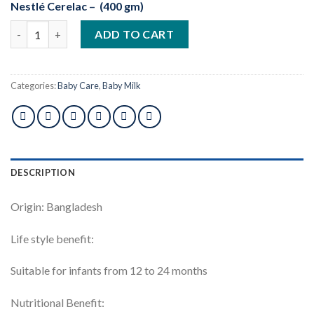
Nestlé Cerelac –
(400 gm)
Nestlé Cerelac 4 Rice & Potato With Chicken (12+) quantity
ADD TO CART
Categories:
Baby Care
,
Baby Milk
DESCRIPTION
Origin: Bangladesh
Life style benefit:
Suitable for infants from 12 to 24 months
Nutritional Benefit: