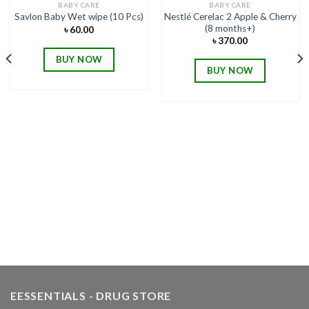
BABY CARE
BABY CARE
Nestlé Cerelac 2 Apple & Cherry
Savlon Baby Wet wipe (10 Pcs)
Add to
Add to
(8 months+)
wishlist
wishlist
৳
60.00
৳
370.00
BUY NOW
BUY NOW
EESSENTIALS - DRUG STORE