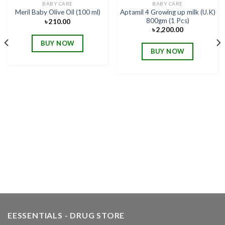
BABY CARE
BABY CARE
Add to wishlist
Add to wishlist
Aptamil 4 Growing up milk (U.K)
Meril Baby Olive Oil (100 ml)
800gm (1 Pcs)
৳
210.00
৳
2,200.00
BUY NOW
BUY NOW
EESSENTIALS - DRUG STORE