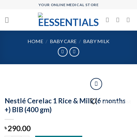
Skip
YOUR ONLINE MEDICAL STORE
to
content
HOME
/
BABY CARE
/
BABY MILK
Nestlé Cerelac 1 Rice & Milk (6 months
Add to wishlist
+) BIB (400 gm)
290.00
৳