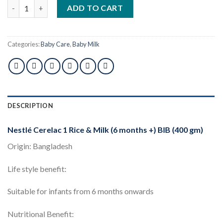
Nestlé Cerelac 1 Rice & Milk (6 months +) BIB (400 gm) quantity
ADD TO CART
Categories:
Baby Care
,
Baby Milk
DESCRIPTION
Nestlé Cerelac 1 Rice & Milk (6 months +) BIB (400 gm)
Origin: Bangladesh
Life style benefit:
Suitable for infants from 6 months onwards
Nutritional Benefit: