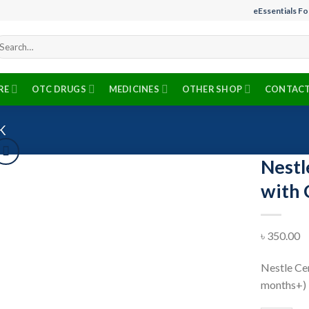
eEssentials F
arch
r:
RE
OTC DRUGS
MEDICINES
OTHER SHOP
CONTACT
K
Nestl
with 
৳
350.00
Nestle Cer
Add to wishlist
months+)