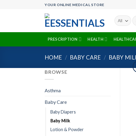
Skip
YOUR ONLINE MEDICAL STORE
to
content
Se
fo
PRESCRIPTION
HEALTH
HEALTHCA
HOME
/
BABY CARE
/
BABY MIL
BROWSE
Asthma
Baby Care
Baby Diapers
Baby Milk
Lotion & Powder