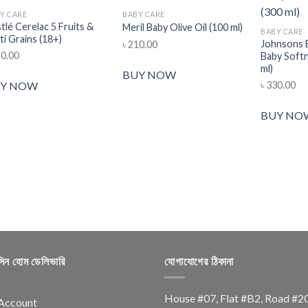
Y CARE
BABY CARE
tlé Cerelac 5 Fruits &
Meril Baby Olive Oil (100 ml)
BABY CARE
ti Grains (18+)
Johnsons B
৳
210.00
0.00
Baby Softn
ml)
Add to wishlist
Add to wishlist
BUY NOW
৳
330.00
Y NOW
BUY NO
সিন হোম ডেলিভারি
যোগাযোগের ঠিকানা
House #07, Flat #B2, Road #2
Account