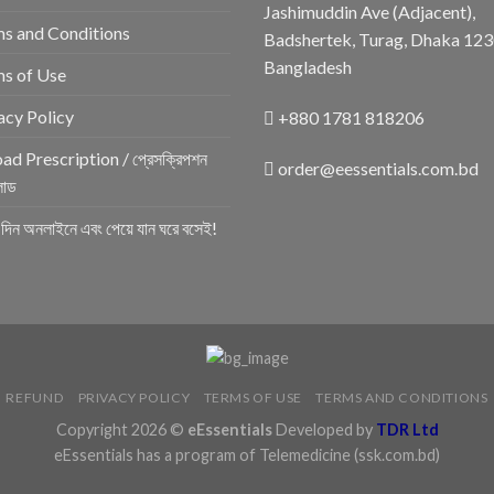
Jashimuddin Ave (Adjacent),
s and Conditions
Badshertek, Turag, Dhaka 123
Bangladesh
s of Use
acy Policy
+880 1781 818206
ad Prescription / প্রেসক্রিপশন
order@eessentials.com.bd
োড
র দিন অনলাইনে এবং পেয়ে যান ঘরে বসেই!
REFUND
PRIVACY POLICY
TERMS OF USE
TERMS AND CONDITIONS
Copyright 2026 ©
eEssentials
Developed by
TDR Ltd
eEssentials has a program of Telemedicine
(ssk.com.bd)