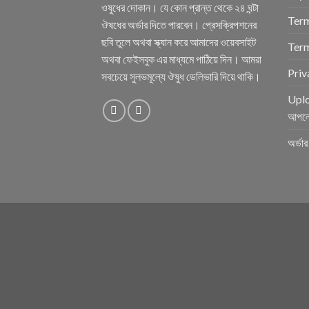
ওষুধের দোকান। যে কোন প্রান্ত থেকে ২৪ ঘন্টা
Term
ঔষধের অর্ডার দিতে পারবেন। প্রেসক্রিপশনের
ছবি তুলে অথবা স্ক্যান করে আমাদের ওয়েবসাইট
Term
অথবা ফেইসবুক এর মাধ্যমে পাঠিয়ে দিন। আমরা
Priv
সবচেয়ে সুলভমূল্যে ঔষুধ ডেলিভারি দিয়ে থাকি।
Uplo
আপল
অর্ডা