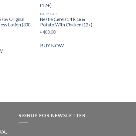
BABY CARE
aby Original
Nestlé Cerelac 4 Rice &
ess Lotion (300
Potato With Chicken (12+)
৳
400.00
Add to wishlist
Add to wishlist
Add t
BUY NOW
BABY CARE
Aptamil 2 Follow O
W
12 Months) (800 
৳
2,150.00
BUY NOW
SIGNUP FOR NEWSLETTER
0/A,