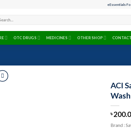
eEssentials F
arch
r:
RE
OTC DRUGS
MEDICINES
OTHER SHOP
CONTACT
ACI S
Wash
Add to
200.
wishlist
৳
Brand : S