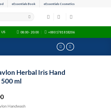
ood
eEssentials Book
eEssentials Cosmetics
 US
08:00 - 20:00
+880 1781 818206
avlon Herbal Iris Hand
 500 ml
00
avlon Handwash