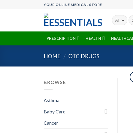
Skip
YOUR ONLINE MEDICAL STORE
to
content
Se
fo
PRESCRIPTION
HEALTH
HEALTHCA
HOME
/
OTC DRUGS
BROWSE
Asthma
Baby Care
Cancer