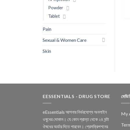
Powder
BUY NOW
ANTISEPTIC
Tablet
Hexisol Hand Rub (50 ml)
৳
40.00
Pain
BUY NOW
Sexual & Women Care
Skin
EESSENTIALS - DRUG STORE
মেডি
eEssentials আপনার নির্ভরযোগ্য অনলাইন
My 
ওষুধের দোকান। যে কোন প্রান্ত থেকে ২৪ ঘন্টা
Term
ঔষধের অর্ডার দিতে পারবেন। প্রেসক্রিপশনের