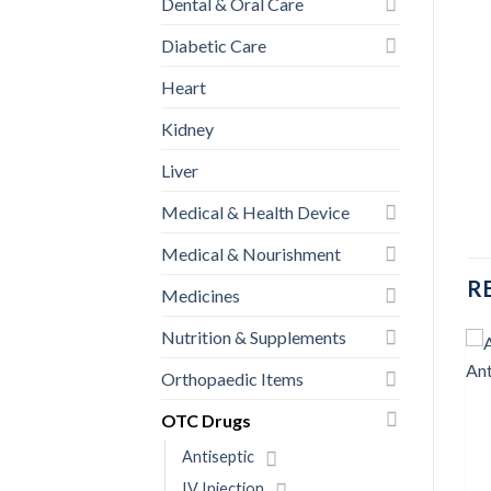
Dental & Oral Care
Diabetic Care
Heart
Kidney
Liver
Medical & Health Device
Medical & Nourishment
R
Medicines
Nutrition & Supplements
Orthopaedic Items
OTC Drugs
Add to
Add to
OTC DRUGS
wishlist
wishlist
ACI Savlon Herbal Lavender
Antiseptic
Hand Wash 500 ml
IV Injection
৳
200.00