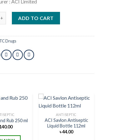
rer : ACI Limited
 Herbal Iris Hand Wash 500 ml quantity
ADD TO CART
TC Drugs
TISEPTIC
ANTISEPTIC
ACI Savlon Antiseptic
and Rub 250 ml
Add to
Add to
Liquid Bottle 112ml
140.00
wishlist
wishlist
৳
44.00