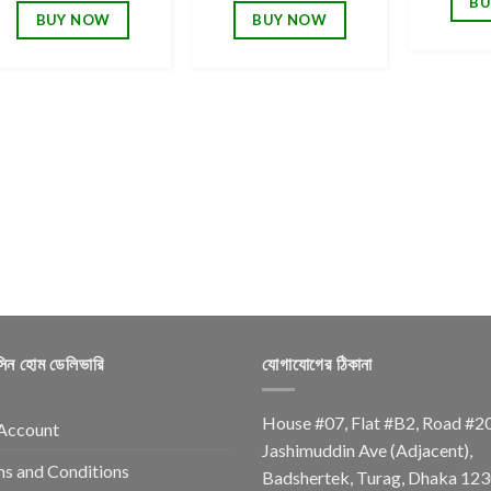
BU
BUY NOW
BUY NOW
সিন হোম ডেলিভারি
যোগাযোগের ঠিকানা
House #07, Flat #B2, Road #2
Account
Jashimuddin Ave (Adjacent),
s and Conditions
Badshertek, Turag, Dhaka 123