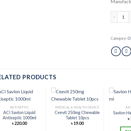
Manufactu
ACI Savlon
Category:
O
ELATED PRODUCTS
ANTISEPTIC
MEDICAL & HEALTH DEVICE
AN
ACI Savlon Liquid
Ceevit 250mg Chewable
Savlon H
Add to
Add to
Antiseptic 1000ml
Tablet 10pcs
৳
wishlist
wishlist
৳
220.00
৳
19.00