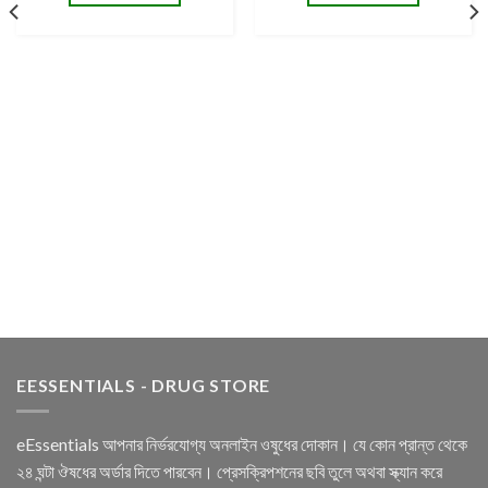
EESSENTIALS - DRUG STORE
eEssentials আপনার নির্ভরযোগ্য অনলাইন ওষুধের দোকান। যে কোন প্রান্ত থেকে
২৪ ঘন্টা ঔষধের অর্ডার দিতে পারবেন। প্রেসক্রিপশনের ছবি তুলে অথবা স্ক্যান করে