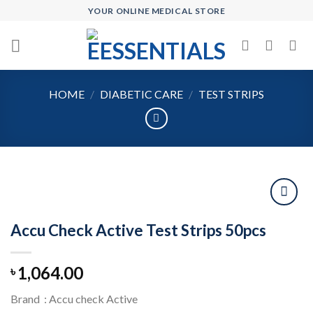
Skip
YOUR ONLINE MEDICAL STORE
to
content
HOME
/
DIABETIC CARE
/
TEST STRIPS
Accu Check Active Test Strips 50pcs
Add to
wishlist
1,064.00
৳
Brand : Accu check Active