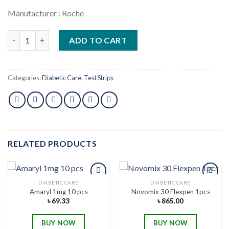
Manufacturer : Roche
Accu Check Active Test Strips 50pcs quantity
ADD TO CART
Categories:
Diabetic Care
,
Test Strips
RELATED PRODUCTS
DIABETIC CARE
DIABETIC CARE
Amaryl 1mg 10 pcs
Novomix 30 Flexpen 1pcs
৳
69.33
৳
865.00
Add to
Add to
wishlist
wishlist
BUY NOW
BUY NOW