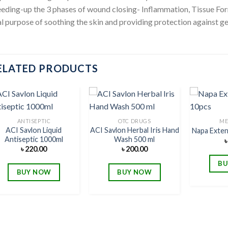
eding-up the 3 phases of wound closing- Inflammation, Tissue For
l purpose of soothing the skin and providing protection against ge
ELATED PRODUCTS
ANTISEPTIC
OTC DRUGS
ME
ACI Savlon Liquid
ACI Savlon Herbal Iris Hand
Napa Exte
Add to
Add to
Antiseptic 1000ml
Wash 500 ml
wishlist
wishlist
৳
220.00
৳
200.00
BU
BUY NOW
BUY NOW