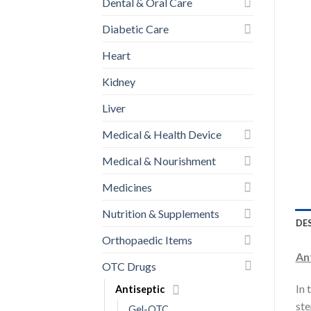
Dental & Oral Care
Diabetic Care
Heart
Kidney
Liver
Medical & Health Device
Medical & Nourishment
Medicines
Nutrition & Supplements
DE
Orthopaedic Items
An
OTC Drugs
In 
Antiseptic
ste
Gel-OTC