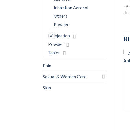
spe
Inhalation Aerosol
dua
Others
Powder
IV Injection
R
Powder
Tablet
Pain
ANTISEPTIC
Savlon Hand Rub 250 ml
Sexual & Women Care
Add to
Add to
৳
140.00
wishlist
wishlist
Skin
BUY NOW
ANTISEPTIC
Viodin 15 ml bottle –
s
Solution
৳
25.08