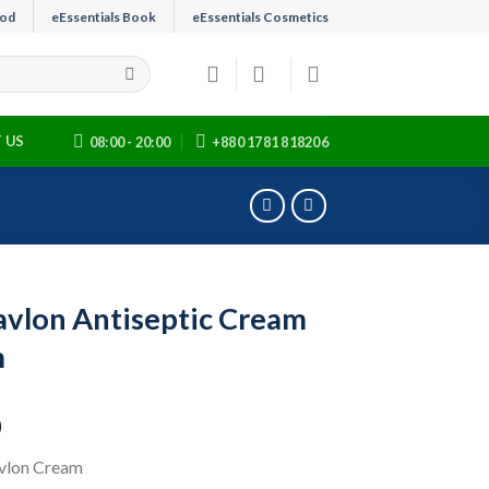
ood
eEssentials Book
eEssentials Cosmetics
 US
08:00 - 20:00
+880 1781 818206
avlon Antiseptic Cream
m
0
avlon Cream