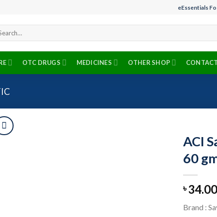
eEssentials F
arch
r:
RE
OTC DRUGS
MEDICINES
OTHER SHOP
CONTACT
IC
ACI S
60 g
Add to
34.0
wishlist
৳
Brand : S