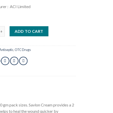
rer : ACI Limited
n Antiseptic Cream 60 gm quantity
ADD TO CART
Antiseptic
,
OTC Drugs
0 gm pack sizes. Savlon Cream provides a 2
 helps to heal the wound quicker by