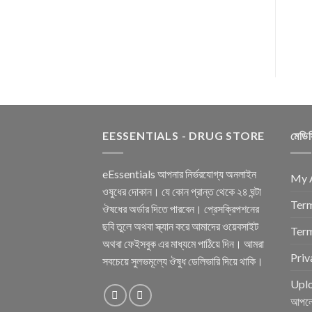
BUY NOW
EESSENTIALS - DRUG STORE
মেডি
eEssentials আপনার নির্ভরযোগ্য অনলাইন
My 
ওষুধের দোকান। যে কোন প্রান্ত থেকে ২৪ ঘন্টা
Term
ঔষধের অর্ডার দিতে পারবেন। প্রেসক্রিপশনের
ছবি তুলে অথবা স্ক্যান করে আমাদের ওয়েবসাইট
Term
অথবা ফেইসবুক এর মাধ্যমে পাঠিয়ে দিন। আমরা
Priv
সবচেয়ে সুলভমূল্যে ঔষুধ ডেলিভারি দিয়ে থাকি।
Uplo
আপল