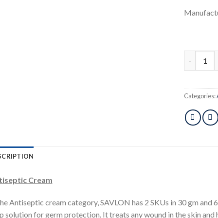
Manufactu
ACI Savlo
Categories:
SCRIPTION
tiseptic Cream
the Antiseptic cream category, SAVLON has 2 SKUs in 30 gm and 6
p solution for germ protection. It treats any wound in the skin and