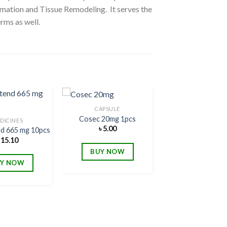
mation and Tissue Remodeling. It serves the
rms as well.
CAPSULE
Cosec 20mg 1pcs
DICINES
৳
5.00
nd 665 mg 10pcs
Add to
Add to
৳
15.10
wishlist
wishlist
BUY NOW
Y NOW