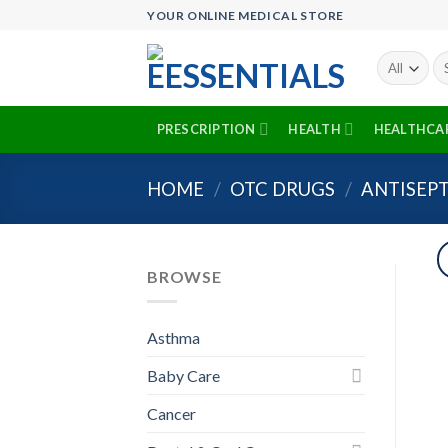
Skip
YOUR ONLINE MEDICAL STORE
to
content
Se
fo
PRESCRIPTION
HEALTH
HEALTHCA
HOME
/
OTC DRUGS
/
ANTISEPT
BROWSE
Asthma
Baby Care
Cancer