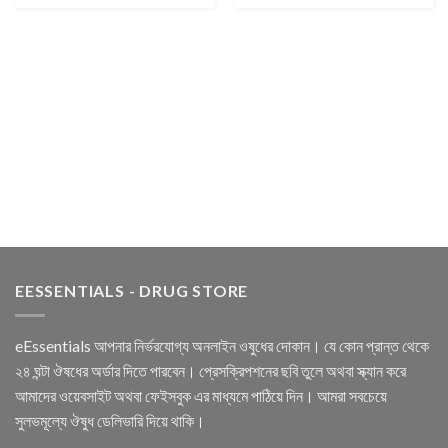
EESSENTIALS - DRUG STORE
eEssentials আপনার নির্ভরযোগ্য অনলাইন ওষুধের দোকান। যে কোন প্রান্ত থেকে
২৪ ঘন্টা ঔষধের অর্ডার দিতে পারবেন। প্রেসক্রিপশনের ছবি তুলে অথবা স্ক্যান করে
আমাদের ওয়েবসাইট অথবা ফেইসবুক এর মাধ্যমে পাঠিয়ে দিন। আমরা সবচেয়ে
সুলভমূল্যে ঔষুধ ডেলিভারি দিয়ে থাকি।