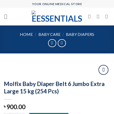
Skip
YOUR ONLINE MEDICAL STORE
to
content
HOME
/
BABY CARE
/
BABY DIAPERS
Molfix Baby Diaper Belt 6 Jumbo Extra
Add to
Large 15 kg (254 Pcs)
wishlist
900.00
৳