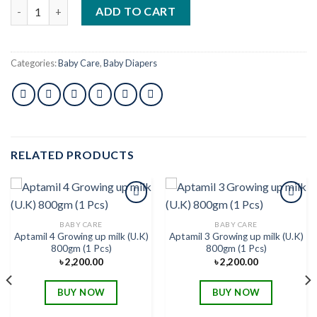
Molfix Baby Diaper Belt 6 Jumbo Extra Large 15 kg (254 Pcs) quan
ADD TO CART
Categories:
Baby Care
,
Baby Diapers
RELATED PRODUCTS
BABY CARE
BABY CARE
Aptamil 4 Growing up milk (U.K)
Aptamil 3 Growing up milk (U.K)
Add to
Add to
800gm (1 Pcs)
800gm (1 Pcs)
wishlist
wishlist
৳
2,200.00
৳
2,200.00
BUY NOW
BUY NOW