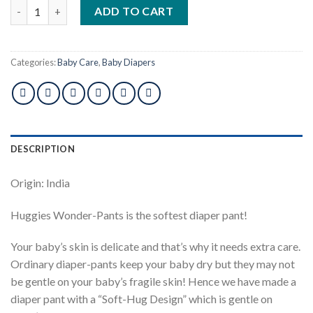
Huggies Baby Diaper WonderPants Pant S 4-8 kg 42 pcs quantit
ADD TO CART
Categories:
Baby Care
,
Baby Diapers
DESCRIPTION
Origin: India
Huggies Wonder-Pants is the softest diaper pant!
Your baby’s skin is delicate and that’s why it needs extra care.
Ordinary diaper-pants keep your baby dry but they may not
be gentle on your baby’s fragile skin! Hence we have made a
diaper pant with a “Soft-Hug Design” which is gentle on