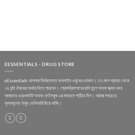
EESSENTIALS - DRUG STORE
eEssentials আপনার নির্ভরযোগ্য অনলাইন ওষুধের দোকান। যে কোন প্রান্ত থেকে
২৪ ঘন্টা ঔষধের অর্ডার দিতে পারবেন। প্রেসক্রিপশনের ছবি তুলে অথবা স্ক্যান করে
আমাদের ওয়েবসাইট অথবা ফেইসবুক এর মাধ্যমে পাঠিয়ে দিন। আমরা সবচেয়ে
সুলভমূল্যে ঔষুধ ডেলিভারি দিয়ে থাকি।