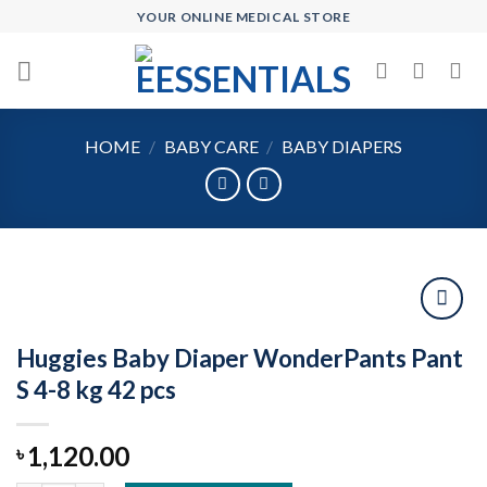
Skip
YOUR ONLINE MEDICAL STORE
to
content
HOME
/
BABY CARE
/
BABY DIAPERS
Huggies Baby Diaper WonderPants Pant
Add to
S 4-8 kg 42 pcs
wishlist
1,120.00
৳