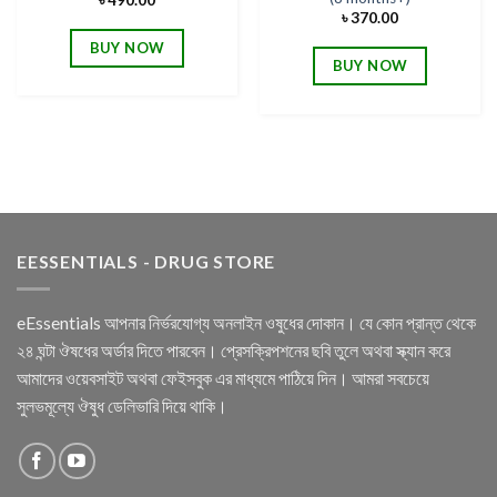
৳
370.00
BUY NOW
BUY NOW
EESSENTIALS - DRUG STORE
eEssentials আপনার নির্ভরযোগ্য অনলাইন ওষুধের দোকান। যে কোন প্রান্ত থেকে
২৪ ঘন্টা ঔষধের অর্ডার দিতে পারবেন। প্রেসক্রিপশনের ছবি তুলে অথবা স্ক্যান করে
আমাদের ওয়েবসাইট অথবা ফেইসবুক এর মাধ্যমে পাঠিয়ে দিন। আমরা সবচেয়ে
সুলভমূল্যে ঔষুধ ডেলিভারি দিয়ে থাকি।