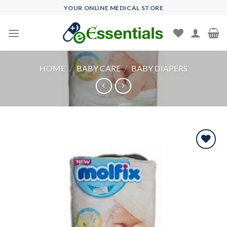
Skip
YOUR ONLINE MEDICAL STORE
to
content
HOME
/
BABY CARE
/
BABY DIAPERS
Add to
wishlist