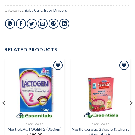
Categories:
Baby Care
,
Baby Diapers
RELATED PRODUCTS
Add to
Add to
wishlist
wishlist
BABY CARE
BABY CARE
Nestlé Cerelac 2 Apple & Cherry
Nestle LACTOGEN 2 (350gm)
(8 months+)
৳
490.00