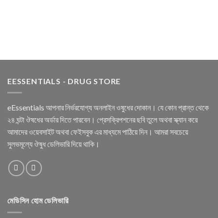
EESSENTIALS - DRUG STORE
eEssentials আপনার নির্ভরযোগ্য অনলাইন ওষুধের দোকান। যে কোন প্রান্ত থেকে
২৪ ঘন্টা ঔষধের অর্ডার দিতে পারবেন। প্রেসক্রিপশনের ছবি তুলে অথবা স্ক্যান করে
আমাদের ওয়েবসাইট অথবা ফেইসবুক এর মাধ্যমে পাঠিয়ে দিন। আমরা সবচেয়ে
সুলভমূল্যে ঔষুধ ডেলিভারি দিয়ে থাকি।
মেডিসিন হোম ডেলিভারি