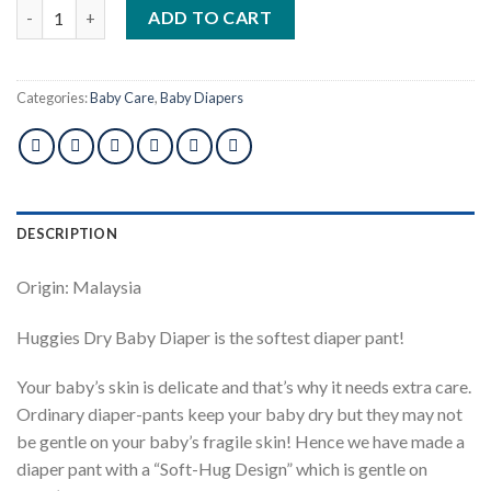
Huggies Dry Baby Diaper Belt S 4-8 kg 60 pcs quantity
ADD TO CART
Categories:
Baby Care
,
Baby Diapers
DESCRIPTION
Origin: Malaysia
Huggies Dry Baby Diaper is the softest diaper pant!
Your baby’s skin is delicate and that’s why it needs extra care.
Ordinary diaper-pants keep your baby dry but they may not
be gentle on your baby’s fragile skin! Hence we have made a
diaper pant with a “Soft-Hug Design” which is gentle on