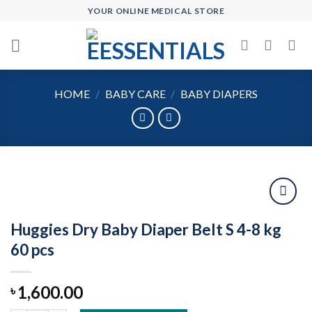
Skip
YOUR ONLINE MEDICAL STORE
to
content
HOME
/
BABY CARE
/
BABY DIAPERS
Huggies Dry Baby Diaper Belt S 4-8 kg
Add to
60 pcs
wishlist
1,600.00
৳